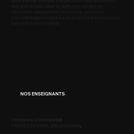
pour perfectionner ton jeu dans une ambiance
décontractée. Que tu débutes ou que tu
cherches à peaufiner ton swing, nos pros
t’accompagnent pas à pas pour faire progresser
ton golf à ton rythme.
NOS ENSEIGNANTS
.
THOMAS DUCHARME
PROFESSIONNEL ENSEIGNANT
.