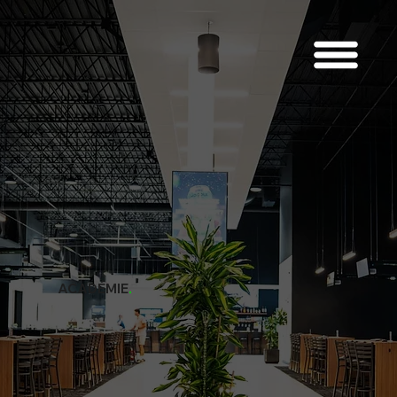
ACADÉMIE
.