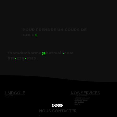
POUR PRENDRE UN COURS DE
GOLF
:
thomducharme
@
hotmail
.
com
819
-
238
-
8913
NOS SERVICES
LMDGOLF
Nous joindre
Zone de simulateurs
Centre de performance
Atelier de réparation
Minigolf Urbain
Boutique
NOUS CONTACTER
: